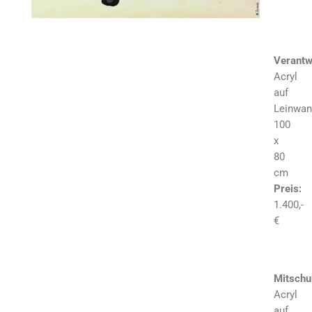
Verantw
Acryl
auf
Leinwan
100
x
80
cm
Preis:
1.400,-
€
Mitschu
Acryl
auf