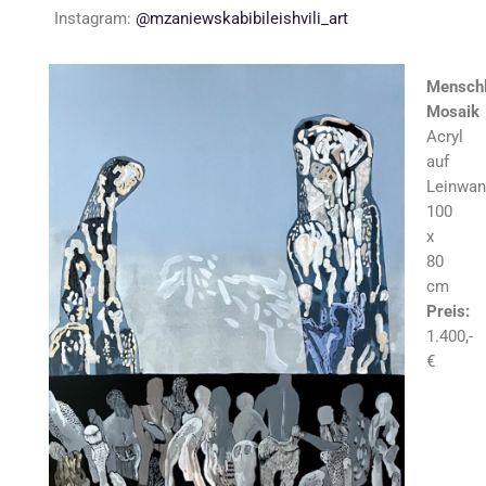
Instagram:
@mzaniewskabibileishvili_art
Menschl
Mosaik
Acryl
auf
Leinwan
100
x
80
cm
Preis:
1.400,-
€